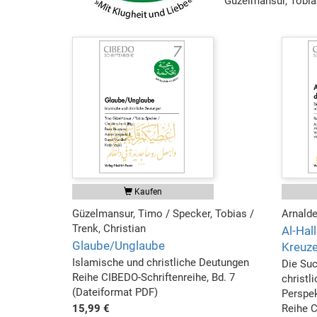
Güzelmansur, Tobias
Kaufen
Güzelmansur, Timo / Specker, Tobias /
Arnalde
Trenk, Christian
Al-Hal
Glaube/Unglaube
Kreuz
Islamische und christliche Deutungen
Die Su
Reihe CIBEDO-Schriftenreihe, Bd. 7
christl
(Dateiformat PDF)
Perspek
15,99 €
Reihe C