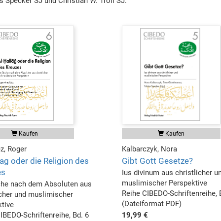
 Specker SJ und Christian W. Troll SJ.
Kaufen
Kaufen
z, Roger
Kalbarczyk, Nora
lag oder die Religion des
Gibt Gott Gesetze?
es
Ius divinum aus christlicher u
muslimischer Perspektive
che nach dem Absoluten aus
Reihe CIBEDO-Schriftenreihe, 
icher und muslimischer
(Dateiformat PDF)
tive
IBEDO-Schriftenreihe, Bd. 6
19,99 €