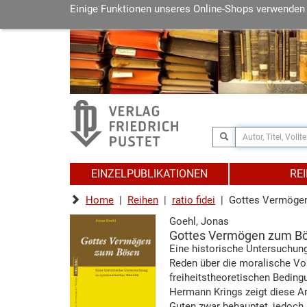
Einige Funktionen unseres Online-Shops verwenden
EINZELPUBLIKATIONEN
RE
Home
|
Reihen
|
ratio fidei
| Gottes Vermöge
Goehl, Jonas
Gottes Vermögen zum B
Eine historische Untersuchun
Reden über die moralische Vo
freiheitstheoretischen Bedin
Hermann Krings zeigt diese A
Guten zwar behauptet, jedoch 