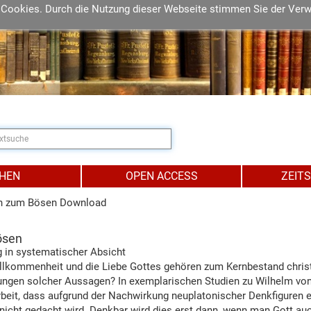
 Cookies. Durch die Nutzung dieser Webseite stimmen Sie der Ver
IHEN
OPEN ACCESS
ZEIT
n zum Bösen Download
ösen
g in systematischer Absicht
llkommenheit und die Liebe Gottes gehören zum Kernbestand christl
gungen solcher Aussagen? In exemplarischen Studien zu Wilhelm vo
rbeit, dass aufgrund der Nachwirkung neuplatonischer Denkfiguren 
nicht gedacht wird. Denkbar wird dies erst dann, wenn man Gott au