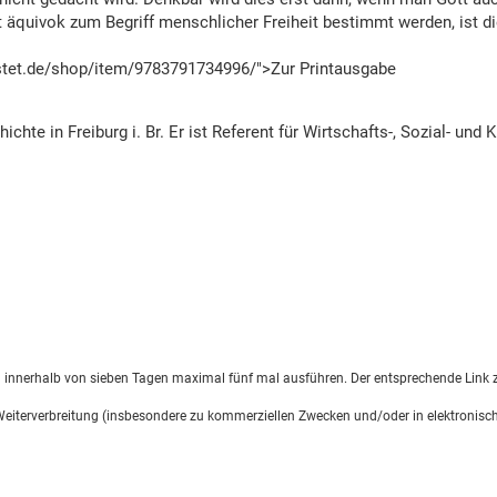
cht äquivok zum Begriff menschlicher Freiheit bestimmt werden, ist 
ustet.de/shop/item/9783791734996/">Zur Printausgabe
ichte in Freiburg i. Br. Er ist Referent für Wirtschafts-, Sozial- un
d innerhalb von sieben Tagen maximal fünf mal ausführen. Der entsprechende Link z
 Weiterverbreitung (insbesondere zu kommerziellen Zwecken und/oder in elektronisch