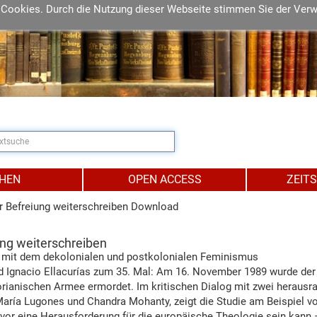
 Cookies. Durch die Nutzung dieser Webseite stimmen Sie der Ver
IHEN
OPEN ACCESS
ZEIT
r Befreiung weiterschreiben Download
ung weiterschreiben
h mit dem dekolonialen und postkolonialen Feminismus
Tod Ignacio Ellacurías zum 35. Mal: Am 16. November 1989 wurde de
anischen Armee ermordet. Im kritischen Dialog mit zwei herausra
ría Lugones und Chandra Mohanty, zeigt die Studie am Beispiel vo
vor eine Herausforderung für die europäische Theologie sein kann –