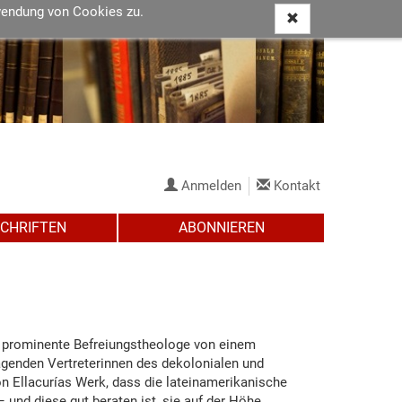
wendung von Cookies zu.
Anmelden
Kontakt
SCHRIFTEN
ABONNIEREN
r prominente Befreiungstheologe von einem
genden Vertreterinnen des dekolonialen und
n Ellacurías Werk, dass die lateinamerikanische
 und diese gut beraten ist, sie auf der Höhe