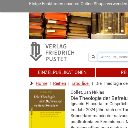
Einige Funktionen unseres Online-Shops verwenden
EINZELPUBLIKATIONEN
RE
Home
|
Reihen
|
ratio fidei
| Die Theologie de
Collet, Jan Niklas
Die Theologie der Befrei
Ignacio Ellacuría im Gespräc
Im Jahr 2024 jährt sich der 
Sonderkommando der salvadori
postkolonialen Feminismus, Ma
Befreiungstheologie nach wie 