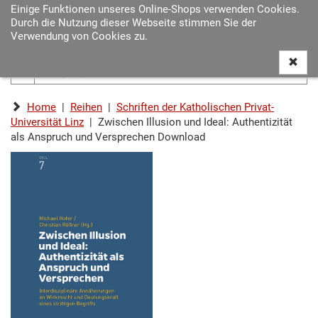
Einige Funktionen unseres Online-Shops verwenden Cookies.
Navigat
Durch die Nutzung dieser Webseite stimmen Sie der
ein-/au
Verwendung von Cookies zu.
Home
|
Reihen
|
Schriften der Katholischen Privat-
Universität Linz
| Zwischen Illusion und Ideal: Authentizität
als Anspruch und Versprechen Download