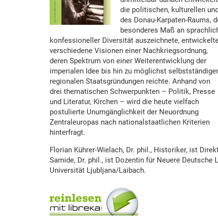
die politischen, kulturellen un
des Donau-Karpaten-Raums, de
besonderes Maß an sprachlich
konfessioneller Diversität auszeichnete, entwickelt
verschiedene Visionen einer Nachkriegsordnung,
deren Spektrum von einer Weiterentwicklung der
imperialen Idee bis hin zu möglichst selbstständige
regionalen Staatsgründungen reichte. Anhand von
drei thematischen Schwerpunkten – Politik, Presse
und Literatur, Kirchen – wird die heute vielfach
postulierte Unumgänglichkeit der Neuordnung
Zentraleuropas nach nationalstaatlichen Kriterien
hinterfragt.
Florian Kührer-Wielach, Dr. phil., Historiker, ist Dire
Samide, Dr. phil., ist Dozentin für Neuere Deutsche L
Universität Ljubljana/Laibach.