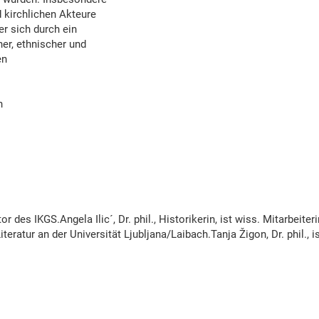
d kirchlichen Akteure
r sich durch ein
er, ethnischer und
en
n
ktor des IKGS.Angela Ilic´, Dr. phil., Historikerin, ist wiss. Mitarbeit
iteratur an der Universität Ljubljana/Laibach.Tanja Žigon, Dr. phil.,