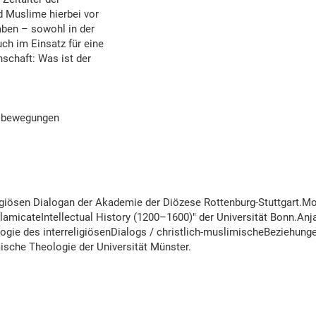
d Muslime hierbei vor
aben – sowohl in der
ch im Einsatz für eine
nschaft: Was ist der
nsbewegungen
erreligiösen Dialogan der Akademie der Diözese Rottenburg-Stuttgart
micateIntellectual History (1200–1600)" der Universität Bonn.Anja 
e des interreligiösenDialogs / christlich-muslimischeBeziehungen a
ische Theologie der Universität Münster.