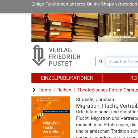
Einige Funktionen unseres Online-Shops verwenden
EINZELPUBLIKATIONEN
RE
Home
|
Reihen
|
Theologisches Forum Christe
Ströbele, Christian
Migration, Flucht, Vertre
Orte islamischer und christlic
Flucht, Migration und Vertreib
menschliche Erfahrungen, die i
und islamischen Tradition sc
gedeutet wurden. Im globalen "