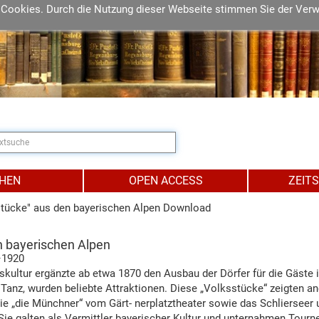
 Cookies. Durch die Nutzung dieser Webseite stimmen Sie der Ver
IHEN
OPEN ACCESS
ZEIT
tücke" aus den bayerischen Alpen Download
n bayerischen Alpen
–1920
skultur ergänzte ab etwa 1870 den Ausbau der Dörfer für die Gäste 
 Tanz, wurden beliebte Attraktionen. Diese „Volksstücke“ zeigten an
ie „die Münchner“ vom Gärt- nerplatztheater sowie das Schlierseer 
Sie galten als Vermittler bayerischer Kultur und unternahmen Tour