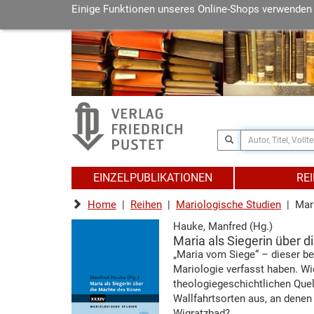
Einige Funktionen unseres Online-Shops verwenden
EINZELPUBLIKATIONEN
RE
Home
|
Reihen
|
Mariologische Studien
| Mari
Hauke, Manfred (Hg.)
Maria als Siegerin über 
„Maria vom Siege“ – dieser be
Mariologie verfasst haben. Wi
theologiegeschichtlichen Quel
Wallfahrtsorten aus, an denen „
Wigratzbad?