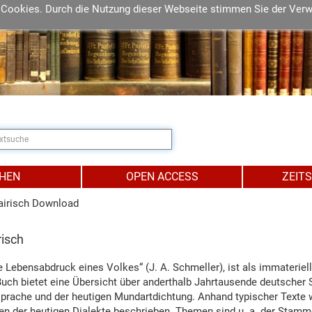
 Cookies. Durch die Nutzung dieser Webseite stimmen Sie der Ver
IHEN
OPEN ACCESS
ZEIT
airisch Download
risch
te Lebensabdruck eines Volkes“ (J. A. Schmeller), ist als immateriel
 Buch bietet eine Übersicht über anderthalb Jahrtausende deutscher 
sprache und der heutigen Mundartdichtung. Anhand typischer Texte
n der heutigen Dialekte beschrieben. Themen sind u. a. der Stamme