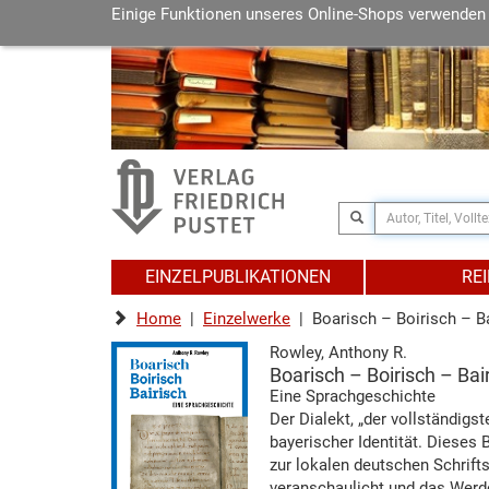
Einige Funktionen unseres Online-Shops verwenden
EINZELPUBLIKATIONEN
RE
Home
|
Einzelwerke
| Boarisch – Boirisch – B
Rowley, Anthony R.
Boarisch – Boirisch – Bai
Eine Sprachgeschichte
Der Dialekt, „der vollständigs
bayerischer Identität. Dieses
zur lokalen deutschen Schrift
veranschaulicht und das Werde