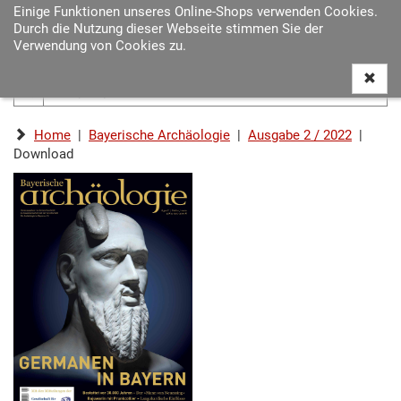
Einige Funktionen unseres Online-Shops verwenden Cookies.
Navigat
Durch die Nutzung dieser Webseite stimmen Sie der
ein-/au
Verwendung von Cookies zu.
Home
|
Bayerische Archäologie
|
Ausgabe 2 / 2022
|
Download